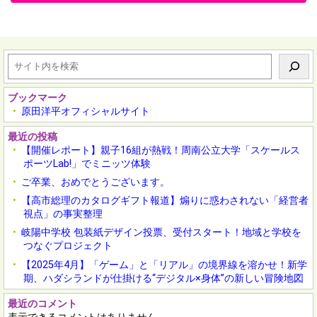
検
索
ブックマーク
原田洋平オフィシャルサイト
最近の投稿
【開催レポート】親子16組が熱戦！周南公立大学「スケールス
ポーツLab!」でミニッツ体験
ご卒業、おめでとうございます。
【高市総理のカタログギフト報道】煽りに惑わされない「経営者
視点」の事実整理
岐陽中学校 包装紙デザイン投票、受付スタート！地域と学校を
つなぐプロジェクト
【2025年4月】「ゲーム」と「リアル」の境界線を溶かせ！新学
期、ハダシランドが仕掛ける“デジタル×身体”の新しい冒険地図
最近のコメント