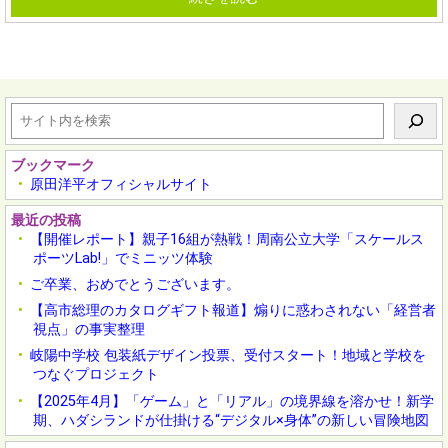
検
索
ブックマーク
原田洋平オフィシャルサイト
最近の投稿
【開催レポート】親子16組が熱戦！周南公立大学「スケールス
ポーツLab!」でミニッツ体験
ご卒業、おめでとうございます。
【高市総理のカタログギフト報道】煽りに惑わされない「経営者
視点」の事実整理
岐陽中学校 包装紙デザイン投票、受付スタート！地域と学校を
つなぐプロジェクト
【2025年4月】「ゲーム」と「リアル」の境界線を溶かせ！新学
期、ハダシランドが仕掛ける“デジタル×身体”の新しい冒険地図