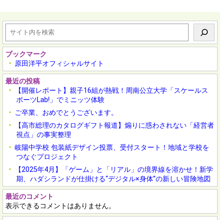
検
索
ブックマーク
原田洋平オフィシャルサイト
最近の投稿
【開催レポート】親子16組が熱戦！周南公立大学「スケールス
ポーツLab!」でミニッツ体験
ご卒業、おめでとうございます。
【高市総理のカタログギフト報道】煽りに惑わされない「経営者
視点」の事実整理
岐陽中学校 包装紙デザイン投票、受付スタート！地域と学校を
つなぐプロジェクト
【2025年4月】「ゲーム」と「リアル」の境界線を溶かせ！新学
期、ハダシランドが仕掛ける“デジタル×身体”の新しい冒険地図
最近のコメント
表示できるコメントはありません。