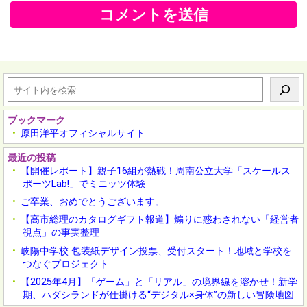
検
索
ブックマーク
原田洋平オフィシャルサイト
最近の投稿
【開催レポート】親子16組が熱戦！周南公立大学「スケールス
ポーツLab!」でミニッツ体験
ご卒業、おめでとうございます。
【高市総理のカタログギフト報道】煽りに惑わされない「経営者
視点」の事実整理
岐陽中学校 包装紙デザイン投票、受付スタート！地域と学校を
つなぐプロジェクト
【2025年4月】「ゲーム」と「リアル」の境界線を溶かせ！新学
期、ハダシランドが仕掛ける“デジタル×身体”の新しい冒険地図